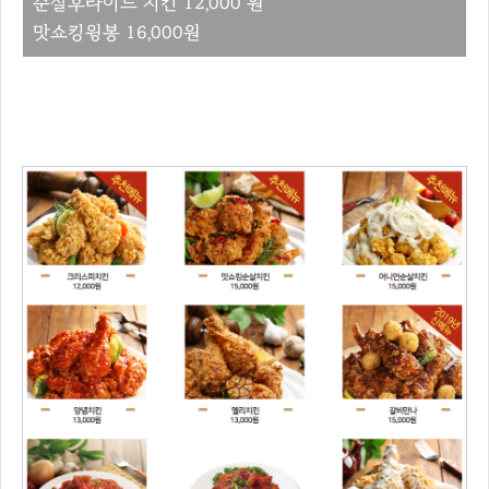
순살후라이드 치킨 12,000 원
맛쇼킹윙봉 16,000원