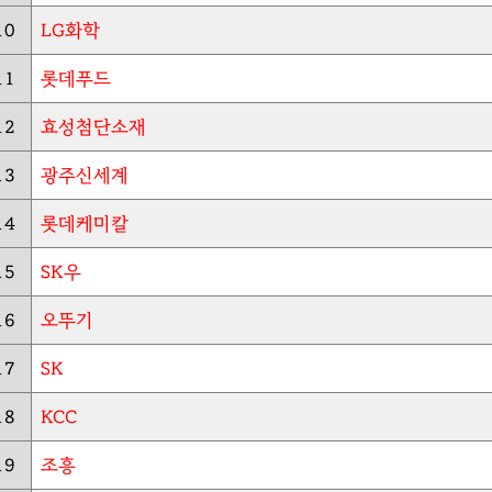
10
LG화학
11
롯데푸드
12
효성첨단소재
13
광주신세계
14
롯데케미칼
15
SK우
16
오뚜기
17
SK
18
KCC
19
조흥