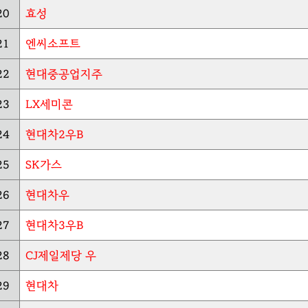
20
효성
21
엔씨소프트
22
현대중공업지주
23
LX세미콘
24
현대차2우B
25
SK가스
26
현대차우
27
현대차3우B
28
CJ제일제당 우
29
현대차