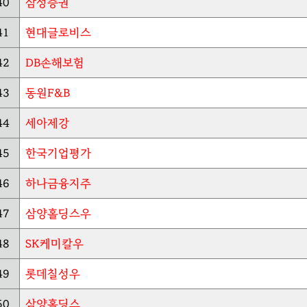
40
삼성증권
41
현대글로비스
42
DB손해보험
43
동원F&B
44
세아제강
45
한국기업평가
46
하나금융지주
47
삼양홀딩스우
48
SK케미칼우
49
롯데칠성우
50
삼양홀딩스