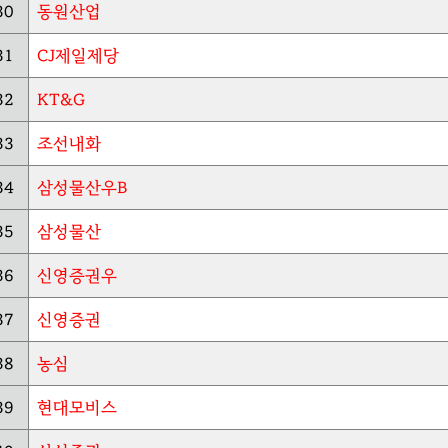
30
동원산업
31
CJ제일제당
32
KT&G
33
조선내화
34
삼성물산우B
35
삼성물산
36
신영증권우
37
신영증권
38
농심
39
현대모비스