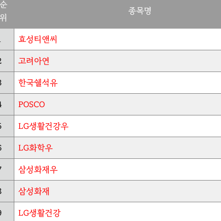
순
종목명
위
1
효성티앤씨
2
고려아연
3
한국쉘석유
4
POSCO
5
LG생활건강우
6
LG화학우
7
삼성화재우
8
삼성화재
9
LG생활건강