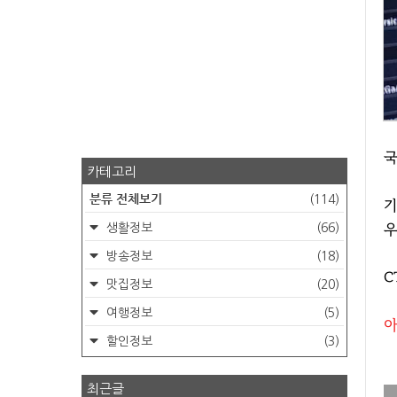
국
카테고리
분류 전체보기
(114)
기
우
생활정보
(66)
방송정보
(18)
C
맛집정보
(20)
여행정보
(5)
아
할인정보
(3)
최근글